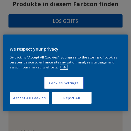
Produkte in diesem Farbton finden
LOS GEHTS
We respect your privacy.
FARBAUSWAHL
By clicking “Accept All Cookies”, you agree to the storing of cookies
on your device to enhance site navigation, analyze site usage, and
assist in our marketing efforts.
Info
Das perfekte Weiß
Cookies Settings
Accept All Cookies
Reject All