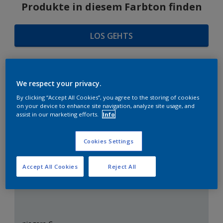
Produkte in diesem Farbton finden
LOS GEHTS
We respect your privacy.
FARBAUSWAHL
By clicking “Accept All Cookies”, you agree to the storing of cookies
on your device to enhance site navigation, analyze site usage, and
assist in our marketing efforts.
Info
Das perfekte Weiß
Cookies Settings
Accept All Cookies
Reject All