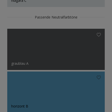
niagara C
Passende Neutralfarbtöne
graublau A
horizont B