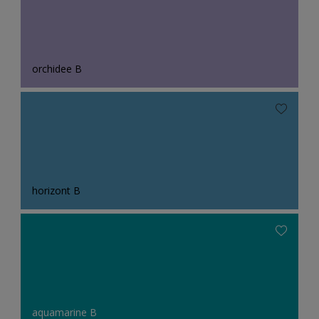
orchidee B
horizont B
aquamarine B