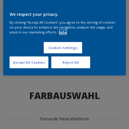
Produkte in diesem Farbton finden
We respect your privacy.
LOS GEHTS
By clicking “Accept All Cookies”, you agree to the storing of cookies
on your device to enhance site navigation, analyze site usage, and
assist in our marketing efforts.
Info
Cookies Settings
Select type of wood
Accept All Cookies
Reject All
Dark wood
Light wood
Medium wood
FARBAUSWAHL
Dark wood
Passende Neutralfarbtöne