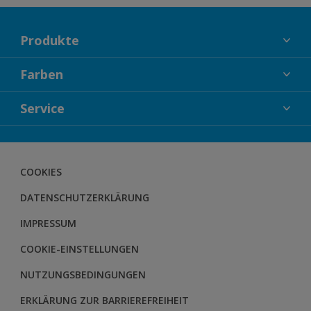
Produkte
FASSADENFARBEN
Farben
INNENFARBEN
KOLLEKTIONEN
Service
LACKE
FARBTRENDS
HOLZSCHUTZ
KONTAKT
FARBBERATUNG
GEWEBESYSTEM
DOWNLOADS
COOKIES
BODENSYSTEM
HERBOL NACHRICHTEN
DATENSCHUTZERKLÄRUNG
HERBOL WERBEMITTELSHOP
SCHULUNGEN
IMPRESSUM
COOKIE-EINSTELLUNGEN
NUTZUNGSBEDINGUNGEN
ERKLÄRUNG ZUR BARRIEREFREIHEIT