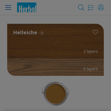
Helleiche
2 layers
0 layers