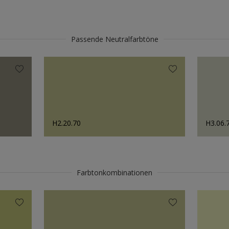
Passende Neutralfarbtöne
H2.20.70
H3.06.
Farbtonkombinationen