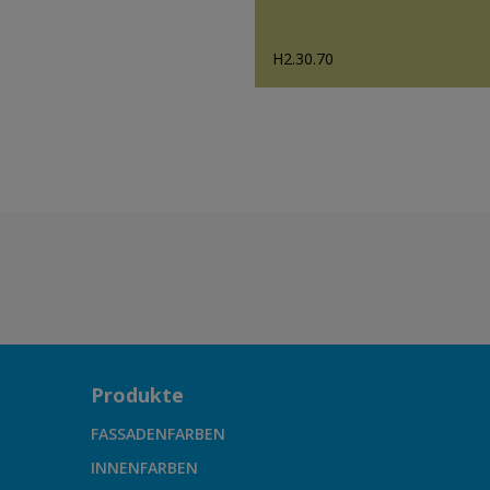
H2.30.70
Produkte
FASSADENFARBEN
INNENFARBEN