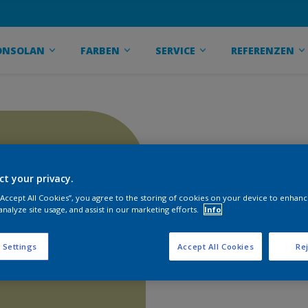
ONSOLAN
FARBEN
SERVICE
REFERENZEN
ct your privacy.
 “Accept All Cookies”, you agree to the storing of cookies on your device to enhanc
analyze site usage, and assist in our marketing efforts.
Info
 Settings
Accept All Cookies
Rej