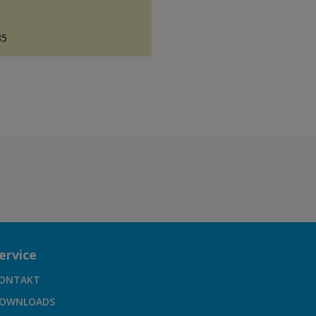
85
ervice
ONTAKT
OWNLOADS