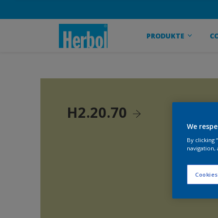
PRODUKTE
C
H2.20.70
We respe
By clicking
navigation, 
Cookies