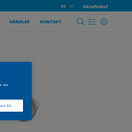
DE
AT
HÄNDLER
KONTAKT
e site
ect All