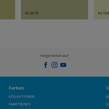
H2.20.70
H2.15.
Folge Herbol auf
Farben
S
KOLLEKTIONEN
K
FARBTRENDS
D