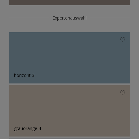
Expertenauswahl
horizont 3
grauorange 4