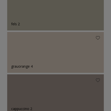
fels 2
grauorange 4
cappuccino 2