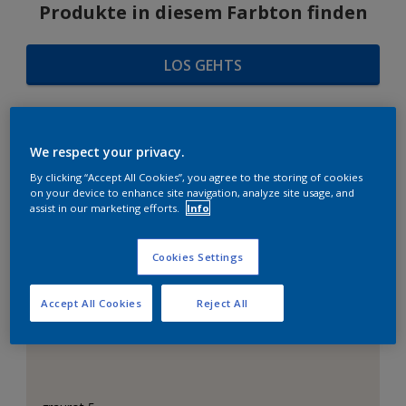
Produkte in diesem Farbton finden
LOS GEHTS
We respect your privacy.
FARBAUSWAHL
By clicking “Accept All Cookies”, you agree to the storing of cookies
on your device to enhance site navigation, analyze site usage, and
assist in our marketing efforts.
Info
Das perfekte Weiß
Cookies Settings
Accept All Cookies
Reject All