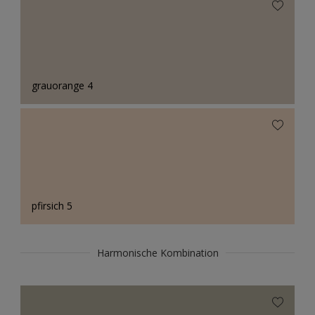
grauorange 4
pfirsich 5
Harmonische Kombination