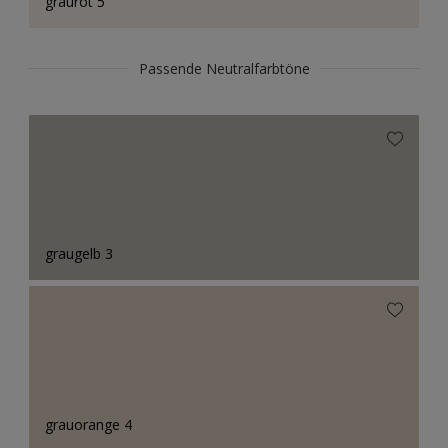
graurot 5
Passende Neutralfarbtöne
graugelb 3
grauorange 4