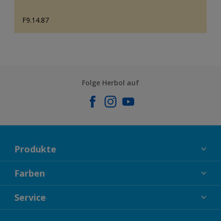
F9.14.87
Folge Herbol auf
Produkte
FASSADENFARBEN
Farben
INNENFARBEN
KOLLEKTIONEN
Service
LACKE
FARBTRENDS
HOLZSCHUTZ
KONTAKT