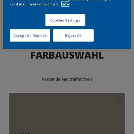
Produkte in diesem Farbton finden
assist in our marketing efforts.
Info
Cookies Settings
LOS GEHTS
Accept All Cookies
Reject All
FARBAUSWAHL
Passende Neutralfarbtöne