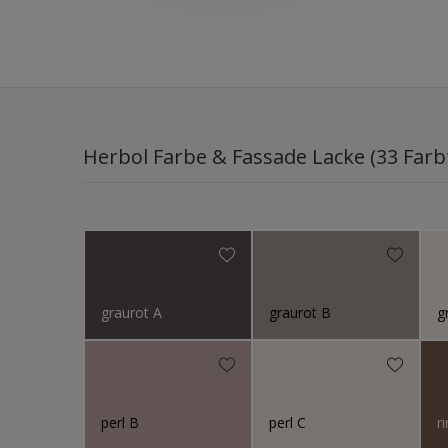
Herbol Farbe & Fassade Lacke (33 Farb
graurot A
graurot B
perl B
perl C
r