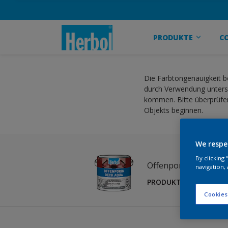
PRODUKTE
C
Die Farbtongenauigkeit b
durch Verwendung untersc
kommen. Bitte überprüfen
Objekts beginnen.
We respe
By clicking
Offenporig-Deck Aq
navigation, 
PRODUKT ÄNDERN
Cookies