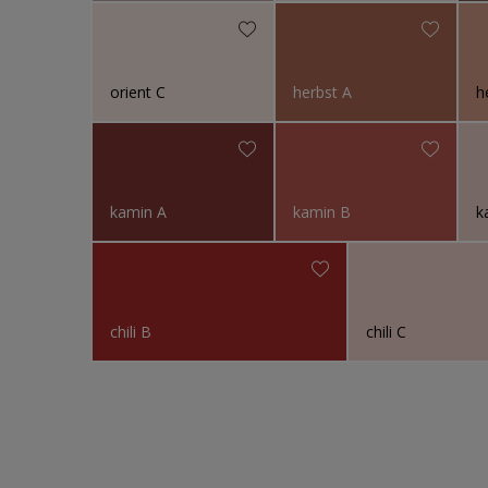
orient C
herbst A
h
kamin A
kamin B
k
chili B
chili C