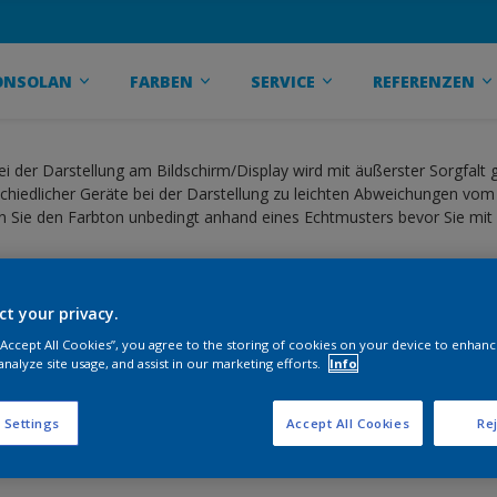
ONSOLAN
FARBEN
SERVICE
REFERENZEN
ei der Darstellung am Bildschirm/Display wird mit äußerster Sorgfalt
hiedlicher Geräte bei der Darstellung zu leichten Abweichungen vom
 Sie den Farbton unbedingt anhand eines Echtmusters bevor Sie mit 
ct your privacy.
 “Accept All Cookies”, you agree to the storing of cookies on your device to enhanc
ua
analyze site usage, and assist in our marketing efforts.
Info
 Settings
Accept All Cookies
Rej