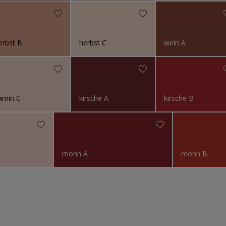
erbst B
herbst C
wein A
amin C
kirsche A
kirsche B
mohn A
mohn B