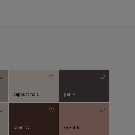
cappuccino C
perl A
orient A
orient B