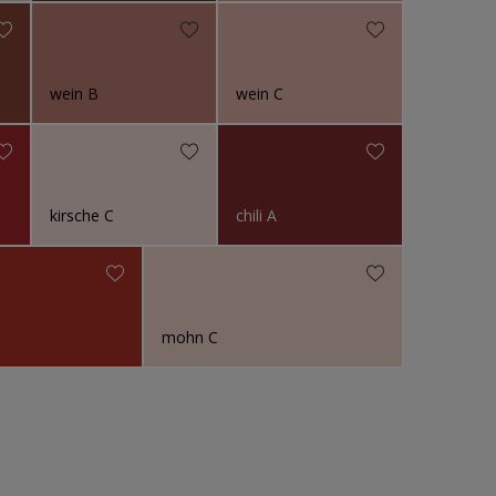
wein B
wein C
kirsche C
chili A
mohn C