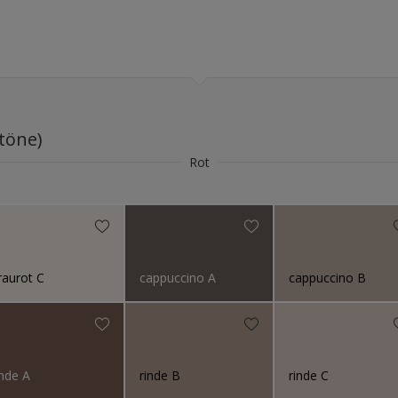
töne)
Rot
graurot C
cappuccino A
cappuccino B
inde A
rinde B
rinde C