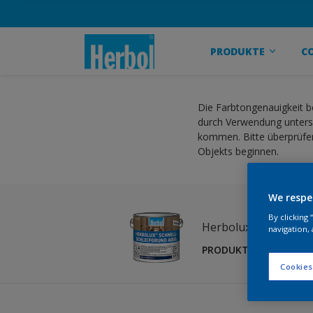
PRODUKTE
C
Die Farbtongenauigkeit b
durch Verwendung untersc
kommen. Bitte überprüfen
Objekts beginnen.
We respe
By clicking
Herbolux Schnellsch
navigation, 
PRODUKT ÄNDERN
Cookies