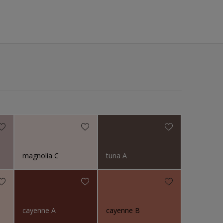
magnolia C
tuna A
cayenne A
cayenne B