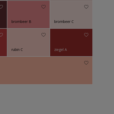
brombeer B
brombeer C
rubin C
ziegel A