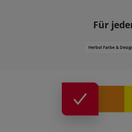
Für jede
Herbol Farbe & Desig
Herbol
Herbol Farbe & Design
Herbol Farbe & Fassa
ReadyMix Farbtöne