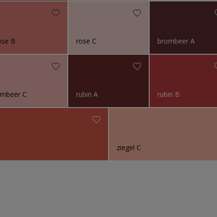
ose B
rose C
brombeer A
imbeer C
rubin A
rubin B
ziegel C