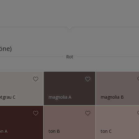
öne)
Rot
otgrau C
magnolia A
magnolia B
on A
ton B
ton C