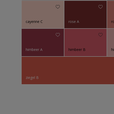
cayenne C
rose A
r
himbeer A
himbeer B
h
ziegel B