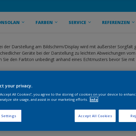
ONSOLAN
FARBEN
SERVICE
REFERENZEN
ei der Darstellung am Bildschirm/Display wird mit äußerster Sorgfalt
hiedlicher Geräte bei der Darstellung zu leichten Abweichungen vom
 Sie den Farbton unbedingt anhand eines Echtmusters bevor Sie mit 
ct your privacy.
 “Accept All Cookies”, you agree to the storing of cookies on your device to enhanc
leifgrund Aqua
analyze site usage, and assist in our marketing efforts.
Info
 Settings
Accept All Cookies
Rej