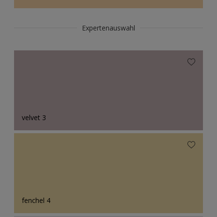
Expertenauswahl
velvet 3
fenchel 4