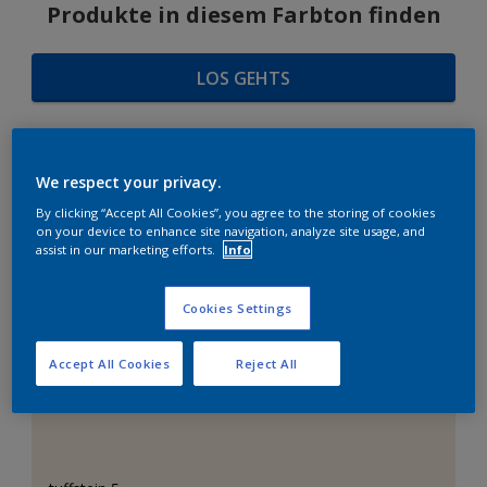
Produkte in diesem Farbton finden
LOS GEHTS
We respect your privacy.
FARBAUSWAHL
By clicking “Accept All Cookies”, you agree to the storing of cookies
on your device to enhance site navigation, analyze site usage, and
assist in our marketing efforts.
Info
Das perfekte Weiß
Cookies Settings
Accept All Cookies
Reject All