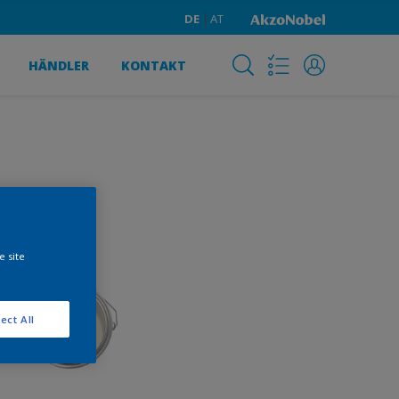
DE
AT
HÄNDLER
KONTAKT
e site
ect All