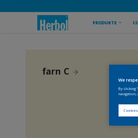
PRODUKTE
C
farn C
We respe
By clicking
navigation, 
Cookies