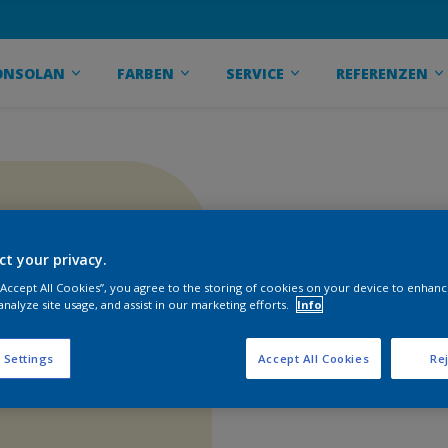
ONSOLAN
FARBEN
SERVICE
REFERENZEN
ct your privacy.
 “Accept All Cookies”, you agree to the storing of cookies on your device to enhanc
analyze site usage, and assist in our marketing efforts.
Info
 Settings
Accept All Cookies
Rej