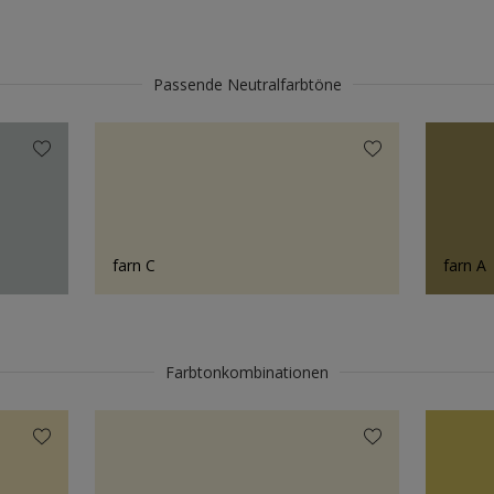
Passende Neutralfarbtöne
farn C
farn A
Farbtonkombinationen