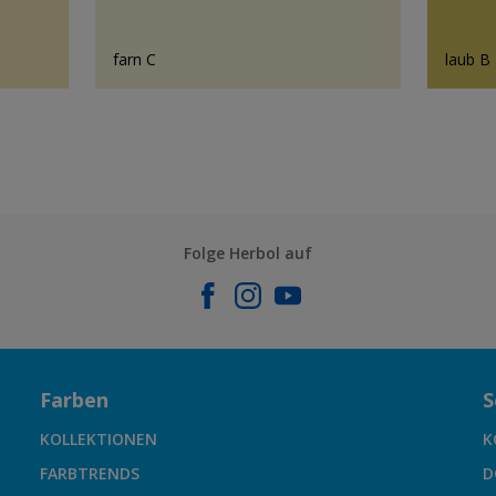
farn C
laub B
Folge Herbol auf
Farben
S
KOLLEKTIONEN
K
FARBTRENDS
D