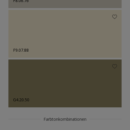
F8.06.76
F9.07.88
G4.20.50
Farbtonkombinationen