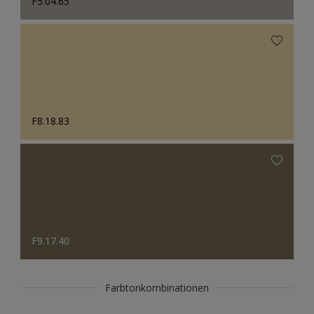
F5.04.65
F8.18.83
F9.17.40
Farbtonkombinationen