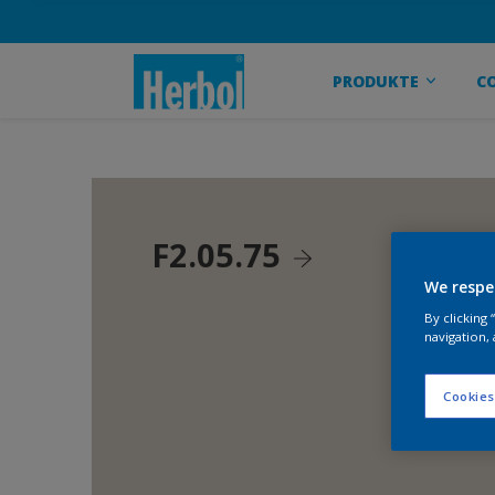
PRODUKTE
C
F2.05.75
We respe
By clicking
navigation, 
Cookies