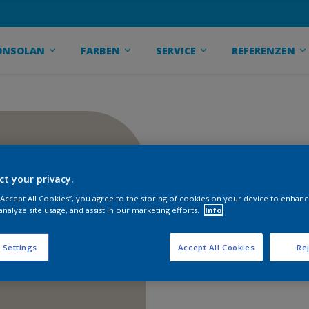
ONSOLAN
FARBEN
SERVICE
REFERENZEN
ct your privacy.
 “Accept All Cookies”, you agree to the storing of cookies on your device to enhanc
analyze site usage, and assist in our marketing efforts.
Info
 Settings
Accept All Cookies
Rej