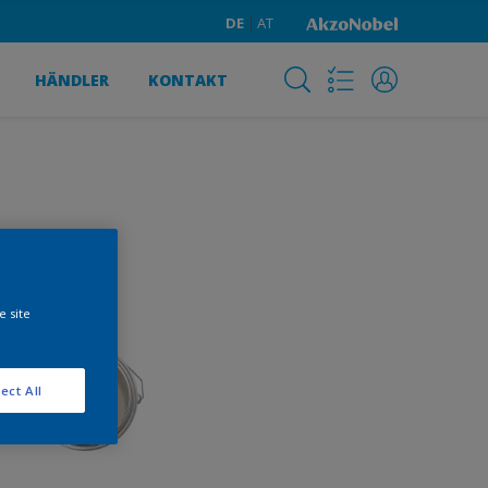
DE
AT
HÄNDLER
KONTAKT
e site
ect All