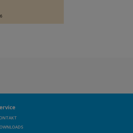
86
ervice
ONTAKT
OWNLOADS