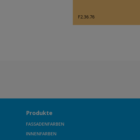
F2.36.76
Produkte
FASSADENFARBEN
INNENFARBEN