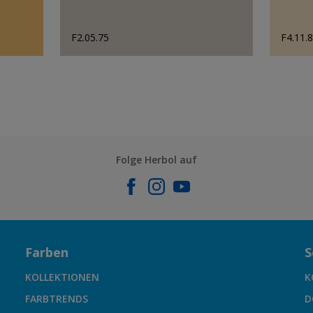
F2.05.75
F4.11.
Folge Herbol auf
Farben
S
KOLLEKTIONEN
K
FARBTRENDS
D