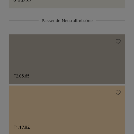
GN.02.87
Passende Neutralfarbtöne
F2.05.65
F1.17.82