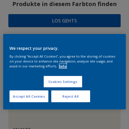
Produkte in diesem Farbton finden
LOS GEHTS
We respect your privacy.
FARBAUSWAHL
By clicking “Accept All Cookies”, you agree to the storing of cookies
on your device to enhance site navigation, analyze site usage, and
assist in our marketing efforts.
Info
Das perfekte Weiß
Cookies Settings
Accept All Cookies
Reject All