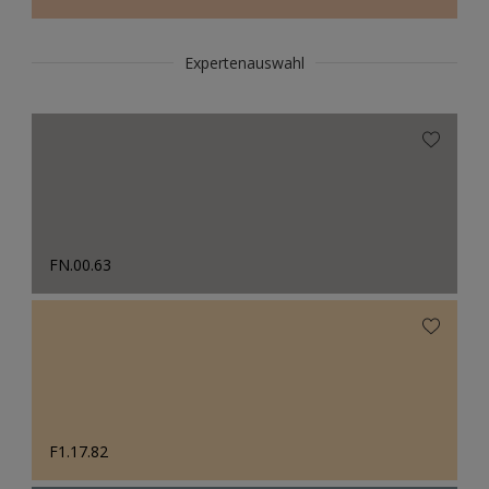
Expertenauswahl
FN.00.63
F1.17.82