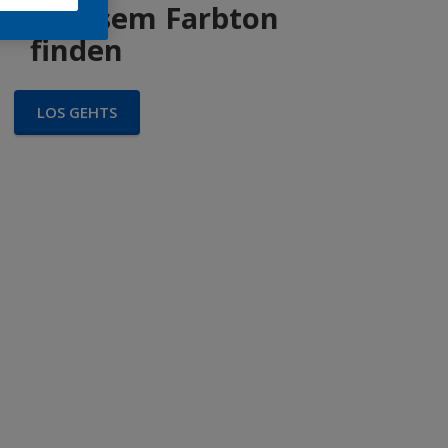
 in diesem Farbton
finden
LOS GEHTS