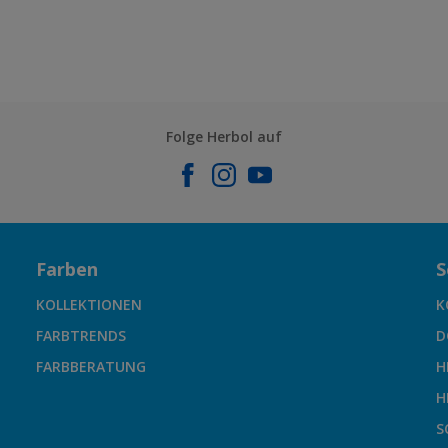
Folge Herbol auf
Farben
S
KOLLEKTIONEN
K
FARBTRENDS
D
FARBBERATUNG
H
H
S