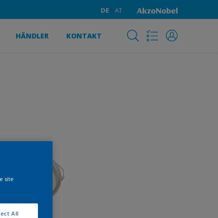
DE
AT
HÄNDLER
KONTAKT
e site
ect All