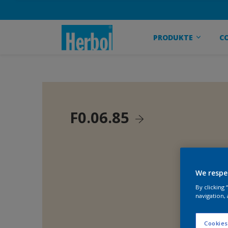
PRODUKTE
C
F0.06.85
We respe
By clicking
navigation, 
Cookies