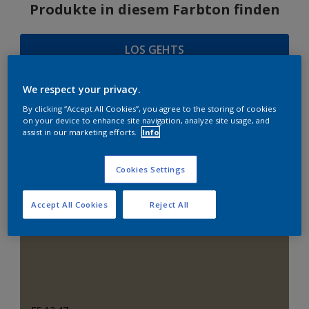
Produkte in diesem Farbton finden
LOS GEHTS
We respect your privacy.
By clicking “Accept All Cookies”, you agree to the storing of cookies
FARBAUSWAHL
on your device to enhance site navigation, analyze site usage, and
assist in our marketing efforts.
Info
Cookies Settings
Passende Neutralfarbtöne
Accept All Cookies
Reject All