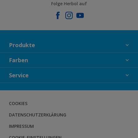
Folge Herbol auf
Produkte
FASSADENFARBEN
Farben
INNENFARBEN
KOLLEKTIONEN
Service
LACKE
FARBTRENDS
HOLZSCHUTZ
KONTAKT
FARBBERATUNG
GEWEBESYSTEM
DOWNLOADS
COOKIES
BODENSYSTEM
HERBOL NACHRICHTEN
DATENSCHUTZERKLÄRUNG
HERBOL WERBEMITTELSHOP
SCHULUNGEN
IMPRESSUM
COOKIE-EINSTELLUNGEN