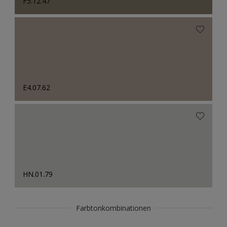
F5.12.47
E4.07.62
HN.01.79
Farbtonkombinationen