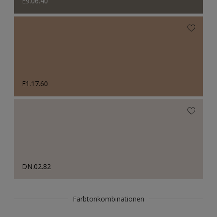
E9.06.40
E1.17.60
DN.02.82
Farbtonkombinationen