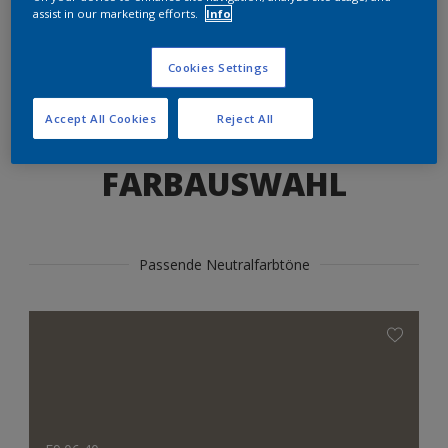
Produkte in diesem Farbton finden
assist in our marketing efforts.
Info
Cookies Settings
LOS GEHTS
Accept All Cookies
Reject All
FARBAUSWAHL
Passende Neutralfarbtöne