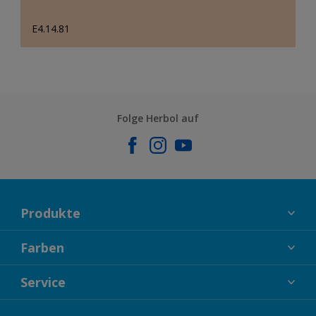
E4.14.81
Folge Herbol auf
Produkte
FASSADENFARBEN
Farben
INNENFARBEN
KOLLEKTIONEN
Service
LACKE
FARBTRENDS
HOLZSCHUTZ
KONTAKT