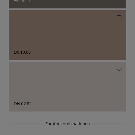
E9.06.40
D6.10.60
DN.02.82
Farbtonkombinationen