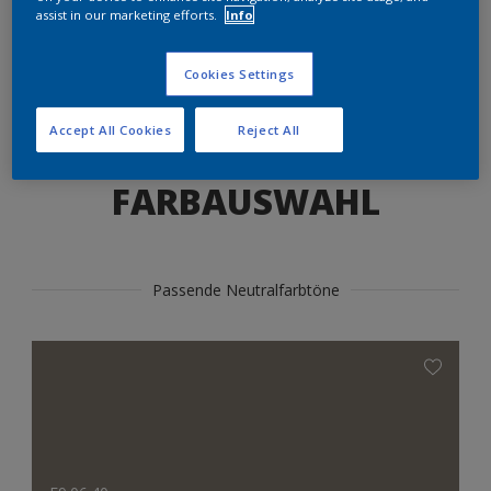
Produkte in diesem Farbton finden
assist in our marketing efforts.
Info
Cookies Settings
LOS GEHTS
Accept All Cookies
Reject All
FARBAUSWAHL
Passende Neutralfarbtöne