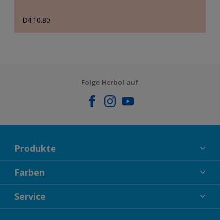
D4.10.80
Folge Herbol auf
Produkte
FASSADENFARBEN
Farben
INNENFARBEN
KOLLEKTIONEN
Service
LACKE
FARBTRENDS
HOLZSCHUTZ
KONTAKT