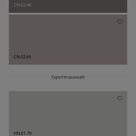
CN.02.46
CN.02.66
Expertenauswahl
HN.01.79