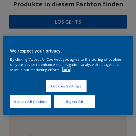
Produkte in diesem Farbton finden
LOS GEHTS
We respect your privacy.
FARBAUSWAHL
By clicking “Accept All Cookies”, you agree to the storing of cookies
on your device to enhance site navigation, analyze site usage, and
assist in our marketing efforts.
Info
Das perfekte Weiß
Cookies Settings
Accept All Cookies
Reject All