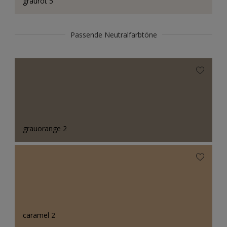
graurot 5
Passende Neutralfarbtöne
grauorange 2
caramel 2