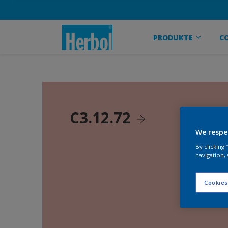
PRODUKTE
C
C3.12.72
We respe
By clicking
navigation, 
Cookies