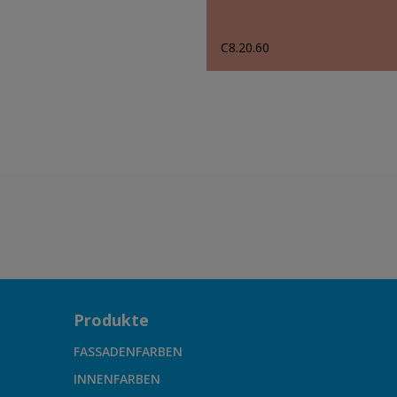
C8.20.60
Produkte
FASSADENFARBEN
INNENFARBEN