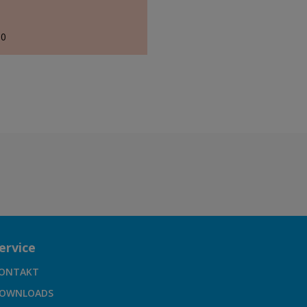
80
ervice
ONTAKT
OWNLOADS