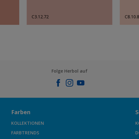
C3.12.72
C8.10.
Folge Herbol auf
Farben
S
KOLLEKTIONEN
K
FARBTRENDS
D