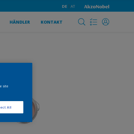
DE
AT
HÄNDLER
KONTAKT
e site
ect All