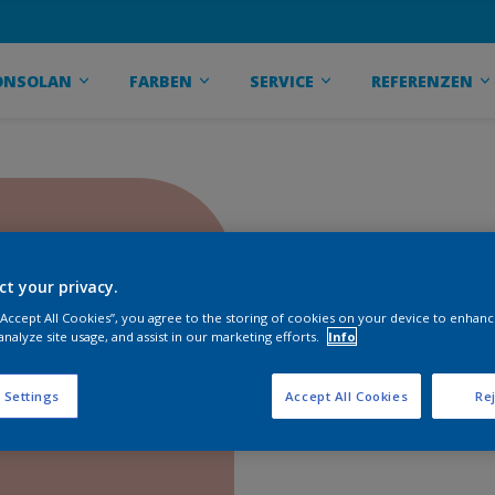
ONSOLAN
FARBEN
SERVICE
REFERENZEN
ct your privacy.
 “Accept All Cookies”, you agree to the storing of cookies on your device to enhanc
analyze site usage, and assist in our marketing efforts.
Info
 Settings
Accept All Cookies
Rej