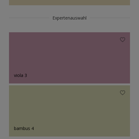
Expertenauswahl
viola 3
bambus 4