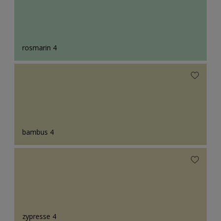
rosmarin 4
bambus 4
zypresse 4