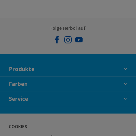
Folge Herbol auf
Produkte
FASSADENFARBEN
Farben
INNENFARBEN
KOLLEKTIONEN
Service
LACKE
FARBTRENDS
HOLZSCHUTZ
KONTAKT
FARBBERATUNG
GEWEBESYSTEM
DOWNLOADS
COOKIES
BODENSYSTEM
HERBOL NACHRICHTEN