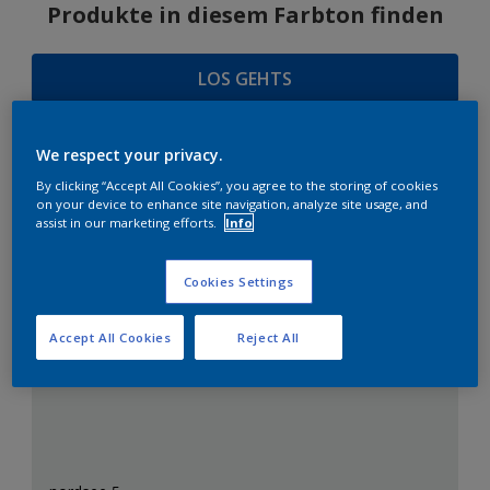
Produkte in diesem Farbton finden
LOS GEHTS
We respect your privacy.
FARBAUSWAHL
By clicking “Accept All Cookies”, you agree to the storing of cookies
on your device to enhance site navigation, analyze site usage, and
assist in our marketing efforts.
Info
Cookies Settings
Das perfekte Weiß
Accept All Cookies
Reject All