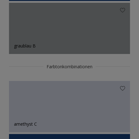
graublau B
Farbtonkombinationen
amethyst C