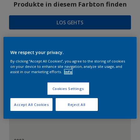
Produkte in diesem Farbton finden
LOS GEHTS
We respect your privacy.
FARBAUSWAHL
By clicking “Accept All Cookies”, you agree to the storing of cookies
on your device to enhance site navigation, analyze site usage, and
assist in our marketing efforts.
Info
Das perfekte Weiß
Cookies Settings
Accept All Cookies
Reject All