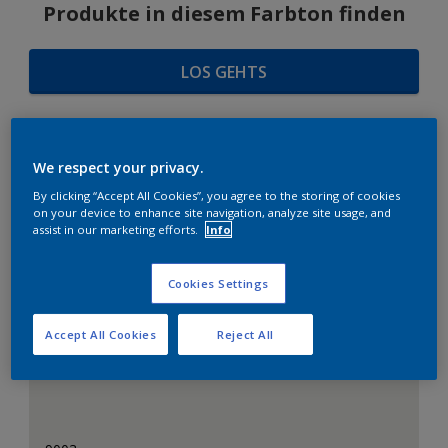
Produkte in diesem Farbton finden
LOS GEHTS
We respect your privacy.
FARBAUSWAHL
By clicking “Accept All Cookies”, you agree to the storing of cookies
on your device to enhance site navigation, analyze site usage, and
assist in our marketing efforts.
Info
Das perfekte Weiß
Cookies Settings
Accept All Cookies
Reject All