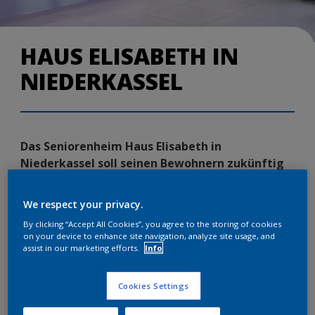
HAUS ELISABETH IN
NIEDERKASSEL
Das Seniorenheim Haus Elisabeth in
Niederkassel soll seinen Bewohnern zukünftig
mehr Komfort bieten. Bereits seit eineinhalb
Jahren sind die Umbauarbeiten im Gange.
We respect your privacy.
Sowohl im Innen- als auch im Außenbereich
By clicking “Accept All Cookies”, you agree to the storing of cookies
kommen dabei viele verschiedene Herbol-
on your device to enhance site navigation, analyze site usage, and
Produkte zum Einsatz.
assist in our marketing efforts.
Info
Die Caritas bietet in dem mehr als 100 Jahre alten
Cookies Settings
Gebäude in Rheinnähe den Service einer
Tagespflege älterer Mitbürger an. Aufgrund der