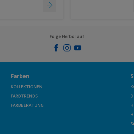
Folge Herbol auf
Farben
S
KOLLEKTIONEN
K
FARBTRENDS
D
FARBBERATUNG
H
H
S