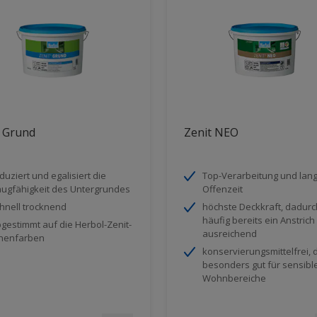
t Grund
Zenit NEO
duziert und egalisiert die
Top-Verarbeitung und lan
ugfähigkeit des Untergrundes
Offenzeit
hnell trocknend
höchste Deckkraft, dadurch
häufig bereits ein Anstrich
gestimmt auf die Herbol-Zenit-
ausreichend
nenfarben
konservierungsmittelfrei, 
besonders gut für sensibl
Wohnbereiche