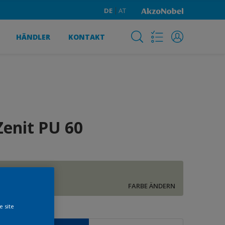
DE
AT
HÄNDLER
KONTAKT
Zenit PU 60
pistazie 3
FARBE ÄNDERN
e site
röße