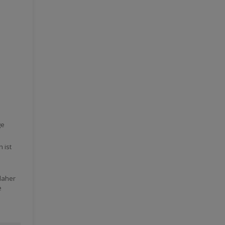
ge
 ist
daher
e