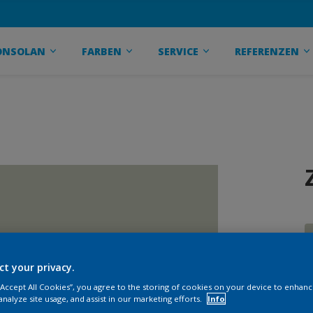
ONSOLAN
FARBEN
SERVICE
REFERENZEN
ct your privacy.
 “Accept All Cookies”, you agree to the storing of cookies on your device to enhanc
G
analyze site usage, and assist in our marketing efforts.
Info