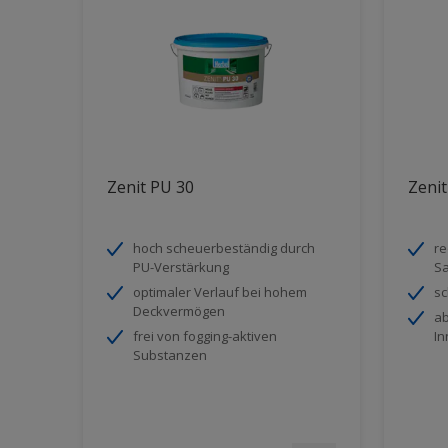
Zenit PU 30
Zeni
hoch scheuerbeständig durch
re
PU-Verstärkung
Sa
optimaler Verlauf bei hohem
sc
Deckvermögen
ab
frei von fogging-aktiven
In
Substanzen