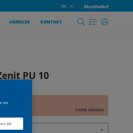
DE
AT
HÄNDLER
KONTAKT
Zenit PU 10
lachs 4
e site
FARBE ÄNDERN
ect All
1 l