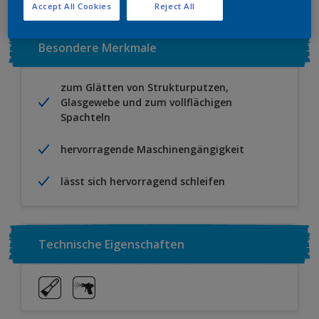
Accept All Cookies
Reject All
Besondere Merkmale
zum Glätten von Strukturputzen,
Glasgewebe und zum vollflächigen
Spachteln
hervorragende Maschinengängigkeit
lässt sich hervorragend schleifen
Technische Eigenschaften