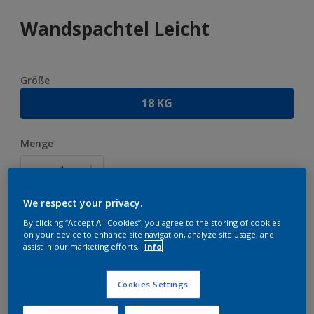
Wandspachtel Leicht
Größe
18 KG
Menge
We respect your privacy.
ZUR EINKAUFSLISTE HINZUFÜGEN
By clicking “Accept All Cookies”, you agree to the storing of cookies
on your device to enhance site navigation, analyze site usage, and
assist in our marketing efforts.
Info
Zu Projekt hinzufügen
EINEN HÄNDLER FINDEN
Cookies Settings