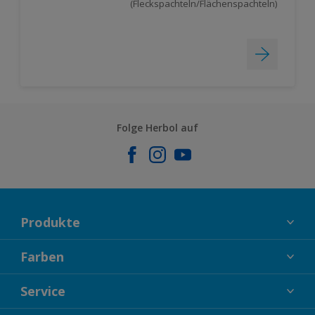
(Fleckspachteln/Flächenspachteln)
Folge Herbol auf
Produkte
FASSADENFARBEN
Farben
INNENFARBEN
KOLLEKTIONEN
Service
LACKE
FARBTRENDS