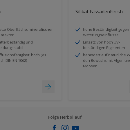
ec
Silikat FassadenFinish
tte Oberfläche, mineralischer
hohe Beständigkeit gegen
arakter
Witterungseinflüsse
tterbeständig und
Einsatz von hoch UV-
eidungsstabil
beständigen Pigmenten
ffusionsfähigkeit: hoch (V1
behindert auf natürliche 
ch DIN EN 1062)
den Bewuchs mit Algen un
Moosen
Folge Herbol auf