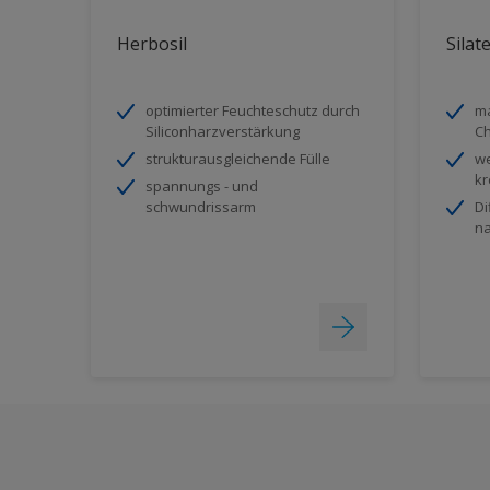
Herbosil
Silat
optimierter Feuchteschutz durch
ma
Siliconharzverstärkung
Ch
strukturausgleichende Fülle
we
kr
spannungs - und
schwundrissarm
Di
na