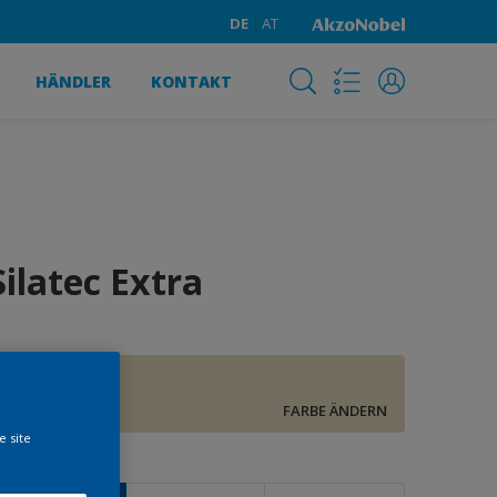
DE
AT
HÄNDLER
KONTAKT
Silatec Extra
G0.11.83
FARBE ÄNDERN
e site
röße