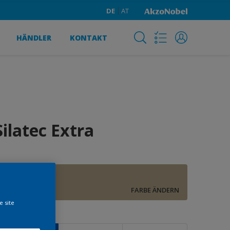
DE
AT
HÄNDLER
KONTAKT
Silatec Extra
F8.14.62
FARBE ÄNDERN
e site
röße