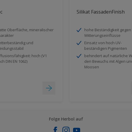
ec
Silikat FassadenFinish
tte Oberfläche, mineralischer
hohe Beständigkeit gegen
arakter
Witterungseinflüsse
tterbeständig und
Einsatz von hoch UV-
eidungsstabil
beständigen Pigmenten
ffusionsfähigkeit: hoch (V1
behindert auf natürliche 
ch DIN EN 1062)
den Bewuchs mit Algen un
Moosen
Folge Herbol auf