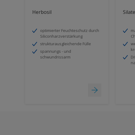
Herbosil
Silat
optimierter Feuchteschutz durch
ma
Siliconharzverstärkung
Ch
strukturausgleichende Fülle
we
kr
spannungs - und
schwundrissarm
Di
na