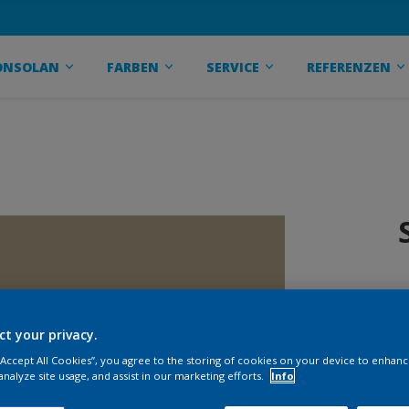
ONSOLAN
FARBEN
SERVICE
REFERENZEN
ct your privacy.
 “Accept All Cookies”, you agree to the storing of cookies on your device to enhanc
analyze site usage, and assist in our marketing efforts.
Info
G