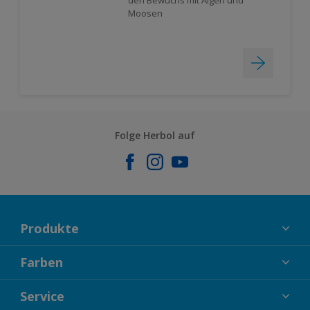
Moosen
Folge Herbol auf
Produkte
FASSADENFARBEN
Farben
INNENFARBEN
KOLLEKTIONEN
Service
LACKE