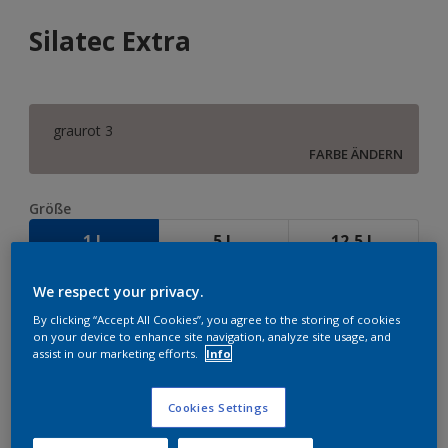
Silatec Extra
graurot 3
FARBE ÄNDERN
Größe
1 L
5 L
12,5 L
We respect your privacy.
Menge
By clicking “Accept All Cookies”, you agree to the storing of cookies
on your device to enhance site navigation, analyze site usage, and
assist in our marketing efforts.
Info
ZUR EINKAUFSLISTE HINZUFÜGEN
Cookies Settings