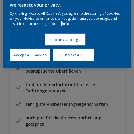
We respect your privacy.
Zu Projekt hinzufügen
EINEN HÄNDLER FINDEN
By clicking “Accept All Cookies”, you agree to the storing of cookies
on your device to enhance site navigation, analyze site usage, and
assist in our marketing efforts.
Info
Cookies Settings
Besondere Merkmale
Accept All Cookies
Reject All
für schöne, stumpfmatte und
beanspruchte Oberflächen
tönbare Innenfarbe mit höchster
Farbtongenauigkeit
sehr gute Ausbesserungseigenschaften
auch gut für die Airlessverarbeitung
geeignet