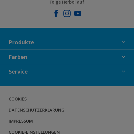
Folge Herbol auf
Produkte
FASSADENFARBEN
Farben
INNENFARBEN
KOLLEKTIONEN
Service
LACKE
FARBTRENDS
HOLZSCHUTZ
KONTAKT
FARBBERATUNG
GEWEBESYSTEM
DOWNLOADS
COOKIES
BODENSYSTEM
HERBOL NACHRICHTEN
DATENSCHUTZERKLÄRUNG
HERBOL WERBEMITTELSHOP
SCHULUNGEN
IMPRESSUM
COOKIE-EINSTELLUNGEN