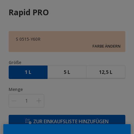
Rapid PRO
S 0515-Y60R
FARBE ÄNDERN
Größe
1 L
5 L
12,5 L
Menge
ZUR EINKAUFSLISTE HINZUFÜGEN