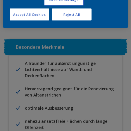
Zu Projekt hinzufügen
EINEN HÄNDLER FINDEN
Accept All Cookies
Reject All
Besondere Merkmale
Allrounder für äußerst ungünstige
Lichtverhältnisse auf Wand- und
Deckenflächen
Hervorragend geeignet für die Renovierung
von Altanstrichen
optimale Ausbesserung
nahezu ansatzfreie Flächen durch lange
Offenzeit