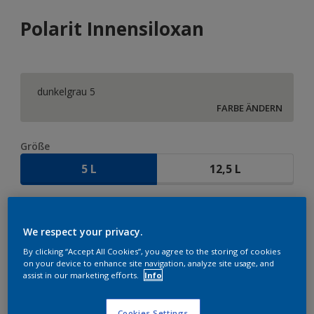
Polarit Innensiloxan
dunkelgrau 5
FARBE ÄNDERN
Größe
5 L
12,5 L
Menge
We respect your privacy.
By clicking “Accept All Cookies”, you agree to the storing of cookies
on your device to enhance site navigation, analyze site usage, and
assist in our marketing efforts.
Info
ZUR EINKAUFSLISTE HINZUFÜGEN
Cookies Settings