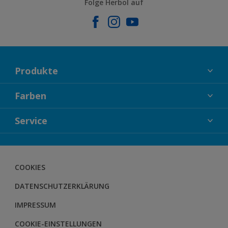
Folge Herbol auf
Produkte
FASSADENFARBEN
Farben
INNENFARBEN
KOLLEKTIONEN
Service
LACKE
FARBTRENDS
HOLZSCHUTZ
KONTAKT
FARBBERATUNG
GEWEBESYSTEM
DOWNLOADS
COOKIES
BODENSYSTEM
HERBOL NACHRICHTEN
DATENSCHUTZERKLÄRUNG
HERBOL WERBEMITTELSHOP
SCHULUNGEN
IMPRESSUM
COOKIE-EINSTELLUNGEN