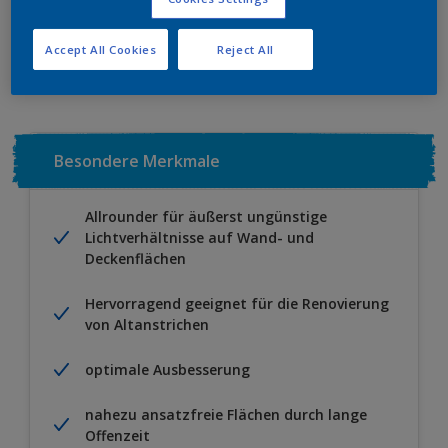
Zu Projekt hinzufügen
EINEN HÄNDLER FINDEN
Accept All Cookies
Reject All
Besondere Merkmale
Allrounder für äußerst ungünstige
Lichtverhältnisse auf Wand- und
Deckenflächen
Hervorragend geeignet für die Renovierung
von Altanstrichen
optimale Ausbesserung
nahezu ansatzfreie Flächen durch lange
Offenzeit