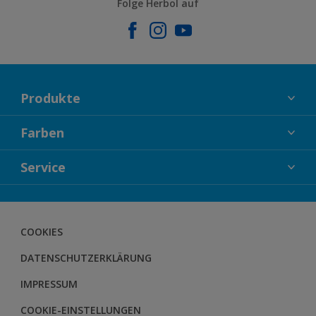
Folge Herbol auf
Produkte
FASSADENFARBEN
Farben
INNENFARBEN
KOLLEKTIONEN
Service
LACKE
FARBTRENDS
HOLZSCHUTZ
KONTAKT
FARBBERATUNG
GEWEBESYSTEM
DOWNLOADS
COOKIES
BODENSYSTEM
HERBOL NACHRICHTEN
DATENSCHUTZERKLÄRUNG
HERBOL WERBEMITTELSHOP
SCHULUNGEN
IMPRESSUM
COOKIE-EINSTELLUNGEN