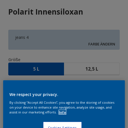
Polarit Innensiloxan
jeans 4
FARBE ÄNDERN
Größe
5 L
12,5 L
Menge
We respect your privacy.
By clicking “Accept All Cookies”, you agree to the storing of cookies
on your device to enhance site navigation, analyze site usage, and
assist in our marketing efforts.
Info
ZUR EINKAUFSLISTE HINZUFÜGEN
Cookies Settings