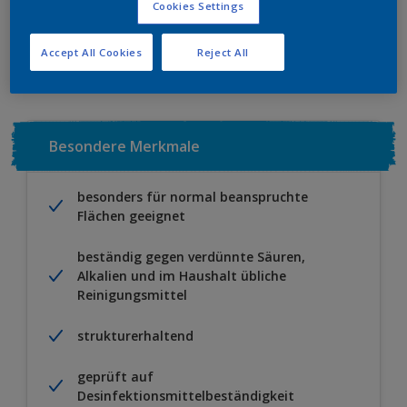
Cookies Settings
Zu Projekt hinzufügen
EINEN HÄNDLER FINDEN
Accept All Cookies
Reject All
Besondere Merkmale
besonders für normal beanspruchte
Flächen geeignet
beständig gegen verdünnte Säuren,
Alkalien und im Haushalt übliche
Reinigungsmittel
strukturerhaltend
geprüft auf
Desinfektionsmittelbeständigkeit