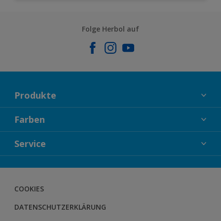
Folge Herbol auf
Produkte
FASSADENFARBEN
Farben
INNENFARBEN
KOLLEKTIONEN
Service
LACKE
FARBTRENDS
HOLZSCHUTZ
KONTAKT
FARBBERATUNG
GEWEBESYSTEM
DOWNLOADS
COOKIES
BODENSYSTEM
HERBOL NACHRICHTEN
DATENSCHUTZERKLÄRUNG
HERBOL WERBEMITTELSHOP