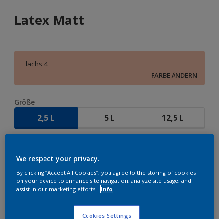
Latex Matt
lachs 4
FARBE ÄNDERN
Größe
2,5 L
5 L
12,5 L
Menge
We respect your privacy.
By clicking “Accept All Cookies”, you agree to the storing of cookies
on your device to enhance site navigation, analyze site usage, and
assist in our marketing efforts.
Info
ZUR EINKAUFSLISTE HINZUFÜGEN
Cookies Settings