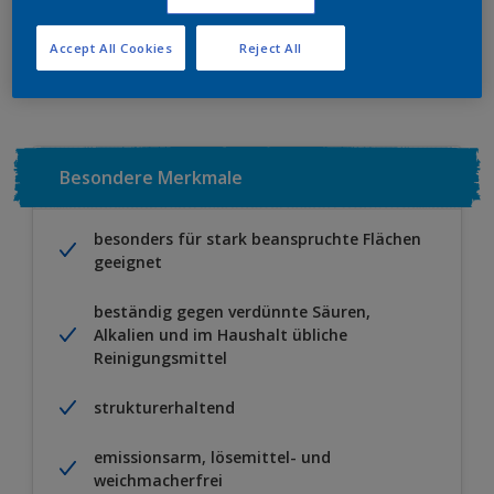
Zu Projekt hinzufügen
EINEN HÄNDLER FINDEN
Accept All Cookies
Reject All
Besondere Merkmale
besonders für stark beanspruchte Flächen
geeignet
beständig gegen verdünnte Säuren,
Alkalien und im Haushalt übliche
Reinigungsmittel
strukturerhaltend
emissionsarm, lösemittel- und
weichmacherfrei