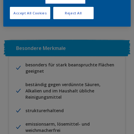
Zu Projekt hinzufügen
EINEN HÄNDLER FINDEN
Accept All Cookies
Reject All
Besondere Merkmale
besonders für stark beanspruchte Flächen
geeignet
beständig gegen verdünnte Säuren,
Alkalien und im Haushalt übliche
Reinigungsmittel
strukturerhaltend
emissionsarm, lösemittel- und
weichmacherfrei