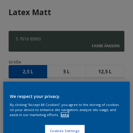
Latex Matt
S 7010-B90G
FARBE ÄNDERN
Größe
2,5 L
5 L
12,5 L
Menge
We respect your privacy.
By clicking “Accept All Cookies”, you agree to the storing of cookies
on your device to enhance site navigation, analyze site usage, and
assist in our marketing efforts.
Info
ZUR EINKAUFSLISTE HINZUFÜGEN
Cookies Settings