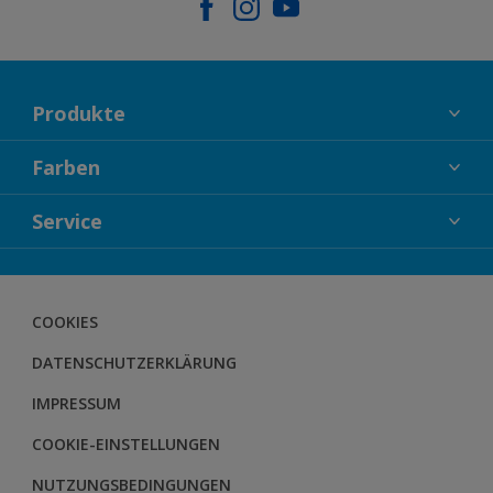
Produkte
FASSADENFARBEN
Farben
INNENFARBEN
KOLLEKTIONEN
Service
LACKE
FARBTRENDS
HOLZSCHUTZ
KONTAKT
FARBBERATUNG
GEWEBESYSTEM
DOWNLOADS
COOKIES
BODENSYSTEM
HERBOL NACHRICHTEN
DATENSCHUTZERKLÄRUNG
HERBOL WERBEMITTELSHOP
SCHULUNGEN
IMPRESSUM
COOKIE-EINSTELLUNGEN
NUTZUNGSBEDINGUNGEN