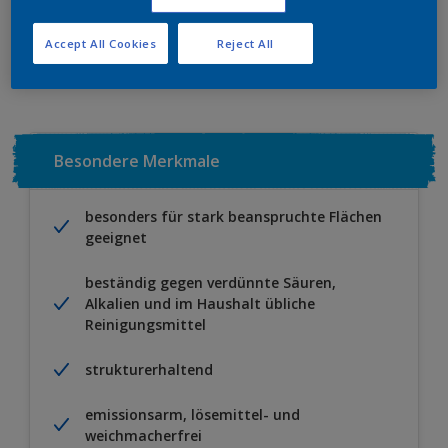
Zu Projekt hinzufügen
EINEN HÄNDLER FINDEN
Accept All Cookies
Reject All
Besondere Merkmale
besonders für stark beanspruchte Flächen
geeignet
beständig gegen verdünnte Säuren,
Alkalien und im Haushalt übliche
Reinigungsmittel
strukturerhaltend
emissionsarm, lösemittel- und
weichmacherfrei