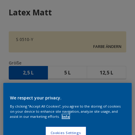
Latex Matt
S 0510-Y
FARBE ÄNDERN
Größe
2,5 L
5 L
12,5 L
Menge
We respect your privacy.
By clicking “Accept All Cookies”, you agree to the storing of cookies
on your device to enhance site navigation, analyze site usage, and
assist in our marketing efforts.
Info
ZUR EINKAUFSLISTE HINZUFÜGEN
Cookies Settings