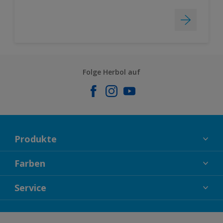
Folge Herbol auf
Produkte
FASSADENFARBEN
Farben
INNENFARBEN
KOLLEKTIONEN
Service
LACKE
FARBTRENDS
HOLZSCHUTZ
KONTAKT
FARBBERATUNG
GEWEBESYSTEM
DOWNLOADS