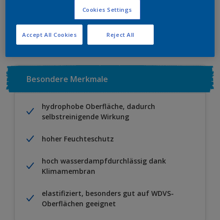
Cookies Settings
Zu Projekt hinzufügen
EINEN HÄNDLER FINDEN
Accept All Cookies
Reject All
Besondere Merkmale
hydrophobe Oberfläche, dadurch
selbstreinigende Wirkung
hoher Feuchteschutz
hoch wasserdampfdurchlässig dank
Klimamembran
elastifiziert, besonders gut auf WDVS-
Oberflächen geeignet