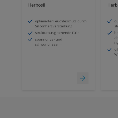
Herbosil
Herb
optimierter Feuchteschutz durch
qu
Siliconharzverstärkung
st
strukturausgleichende Fülle
he
a
spannungs - und
H
schwundrissarm
di
W