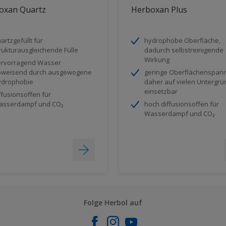
oxan Quartz
Herboxan Plus
artzgefüllt für
hydrophobe Oberfläche,
rukturausgleichende Fülle
dadurch selbstreinigende
Wirkung
rvorragend Wasser
bweisend durch ausgewogene
geringe Oberflächenspan
ydrophobie
daher auf vielen Untergr
einsetzbar
ffusionsoffen für
asserdampf und CO₂
hoch diffusionsoffen für
Wasserdampf und CO₂
Folge Herbol auf