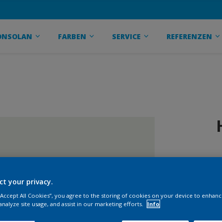
ONSOLAN
FARBEN
SERVICE
REFERENZEN
ct your privacy.
 “Accept All Cookies”, you agree to the storing of cookies on your device to enhanc
analyze site usage, and assist in our marketing efforts.
Info
G