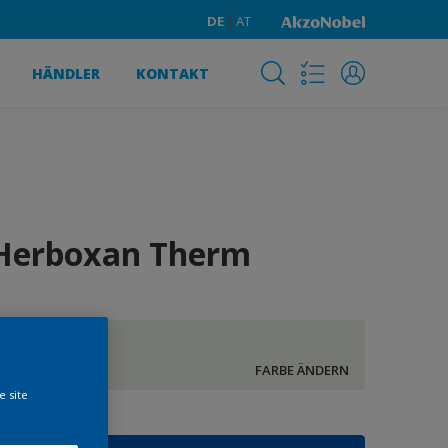
DE
AT
HÄNDLER
KONTAKT
Herboxan Therm
KN.02.87
FARBE ÄNDERN
e site
röße