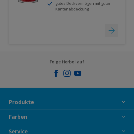
gutes Deckvermögen mit guter
Kantenabdeckung
Folge Herbol auf
Produkte
FASSADENFARBEN
Farben
INNENFARBEN
KOLLEKTIONEN
Service
LACKE