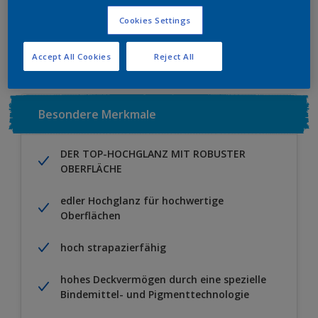
Cookies Settings
Zu Projekt hinzufügen
EINEN HÄNDLER FINDEN
Accept All Cookies
Reject All
Besondere Merkmale
DER TOP-HOCHGLANZ MIT ROBUSTER
OBERFLÄCHE
edler Hochglanz für hochwertige
Oberflächen
hoch strapazierfähig
hohes Deckvermögen durch eine spezielle
Bindemittel- und Pigmenttechnologie