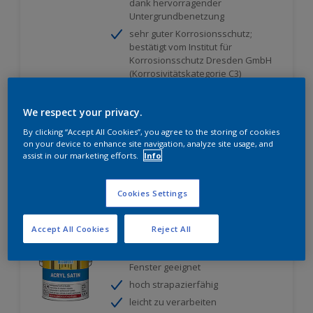
dank hervorragender
Untergrundbenetzung
sehr guter Korrosionsschutz;
bestätigt vom Institut für
Korrosionsschutz Dresden GmbH
(Korrosivitätskategorie C3)
Nur beim Händler erhältlich
We respect your privacy.
By clicking “Accept All Cookies”, you agree to the storing of cookies
on your device to enhance site navigation, analyze site usage, and
assist in our marketing efforts.
Info
Cookies Settings
Acryl Satin
Accept All Cookies
Reject All
universell einsetzbar, auch für
Fenster geeignet
hoch strapazierfähig
leicht zu verarbeiten