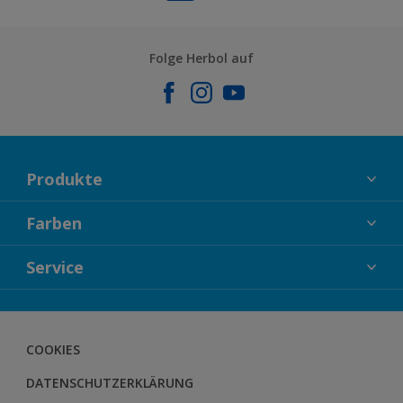
Folge Herbol auf
Produkte
FASSADENFARBEN
Farben
INNENFARBEN
KOLLEKTIONEN
Service
LACKE
FARBTRENDS
HOLZSCHUTZ
KONTAKT
FARBBERATUNG
GEWEBESYSTEM
DOWNLOADS
COOKIES
BODENSYSTEM
HERBOL NACHRICHTEN
DATENSCHUTZERKLÄRUNG
HERBOL WERBEMITTELSHOP