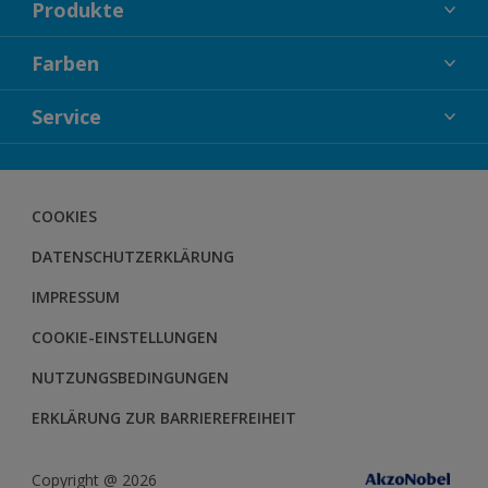
Produkte
FASSADENFARBEN
Farben
INNENFARBEN
KOLLEKTIONEN
Service
LACKE
FARBTRENDS
HOLZSCHUTZ
KONTAKT
FARBBERATUNG
GEWEBESYSTEM
DOWNLOADS
COOKIES
BODENSYSTEM
HERBOL NACHRICHTEN
DATENSCHUTZERKLÄRUNG
HERBOL WERBEMITTELSHOP
SCHULUNGEN
IMPRESSUM
COOKIE-EINSTELLUNGEN
NUTZUNGSBEDINGUNGEN
ERKLÄRUNG ZUR BARRIEREFREIHEIT
Copyright @ 2026