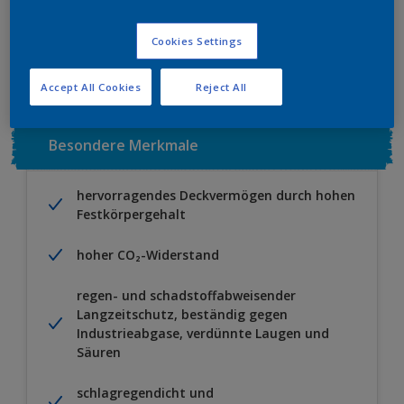
Zu Projekt hinzufügen
EINEN HÄNDLER FINDEN
Cookies Settings
Accept All Cookies
Reject All
Besondere Merkmale
hervorragendes Deckvermögen durch hohen
Festkörpergehalt
hoher CO₂-Widerstand
regen- und schadstoffabweisender
Langzeitschutz, beständig gegen
Industrieabgase, verdünnte Laugen und
Säuren
schlagregendicht und