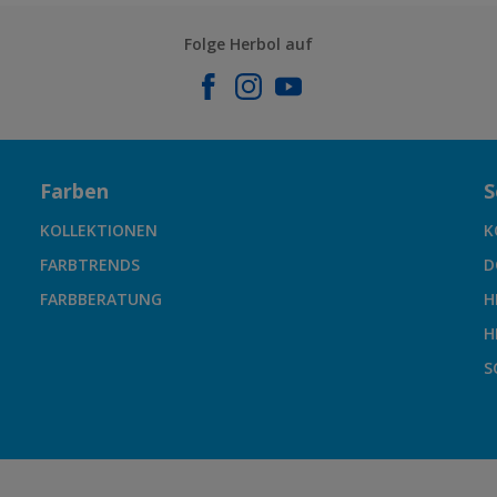
Folge Herbol auf
Farben
S
KOLLEKTIONEN
K
FARBTRENDS
D
FARBBERATUNG
H
H
S