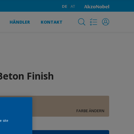
DE
AT
HÄNDLER
KONTAKT
Beton Finish
E8.11.70
FARBE ÄNDERN
e site
röße