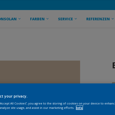
ONSOLAN
FARBEN
SERVICE
REFERENZEN
ct your privacy.
 “Accept All Cookies”, you agree to the storing of cookies on your device to enhanc
analyze site usage, and assist in our marketing efforts.
Info
G