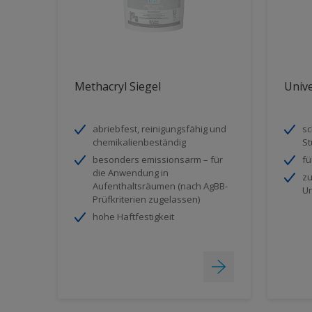
Methacryl Siegel
Unive
abriebfest, reinigungsfähig und
sc
chemikalienbeständig
St
besonders emissionsarm – für
fü
die Anwendung in
zu
Aufenthaltsräumen (nach AgBB-
Un
Prüfkriterien zugelassen)
hohe Haftfestigkeit