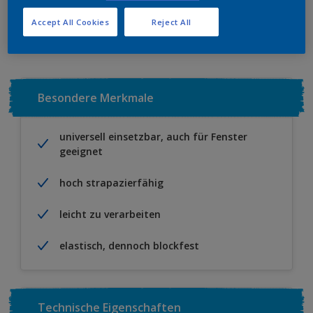
Zu Projekt hinzufügen
EINEN HÄNDLER FINDEN
Accept All Cookies
Reject All
Besondere Merkmale
universell einsetzbar, auch für Fenster
geeignet
hoch strapazierfähig
leicht zu verarbeiten
elastisch, dennoch blockfest
Technische Eigenschaften