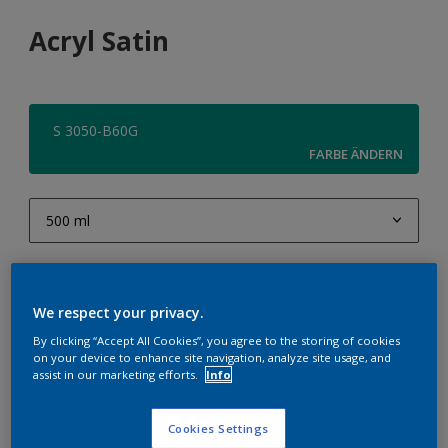
Acryl Satin
S 3050-B60G
FARBE ÄNDERN
500 ml
500 ml
Menge
1 l
We respect your privacy.
2,5 l
By clicking “Accept All Cookies”, you agree to the storing of cookies
on your device to enhance site navigation, analyze site usage, and
10 l
assist in our marketing efforts.
Info
ZUR EINKAUFSLISTE HINZUFÜGEN
Cookies Settings