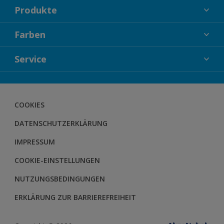
Produkte
FASSADENFARBEN
Farben
INNENFARBEN
KOLLEKTIONEN
Service
LACKE
FARBTRENDS
HOLZSCHUTZ
KONTAKT
FARBBERATUNG
GEWEBESYSTEM
DOWNLOADS
COOKIES
BODENSYSTEM
HERBOL NACHRICHTEN
DATENSCHUTZERKLÄRUNG
HERBOL WERBEMITTELSHOP
SCHULUNGEN
IMPRESSUM
COOKIE-EINSTELLUNGEN
NUTZUNGSBEDINGUNGEN
ERKLÄRUNG ZUR BARRIEREFREIHEIT