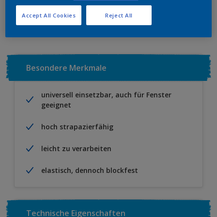
Zu Projekt hinzufügen
EINEN HÄNDLER FINDEN
Accept All Cookies
Reject All
Besondere Merkmale
universell einsetzbar, auch für Fenster
geeignet
hoch strapazierfähig
leicht zu verarbeiten
elastisch, dennoch blockfest
Technische Eigenschaften