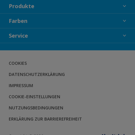
Produkte
FASSADENFARBEN
Farben
INNENFARBEN
KOLLEKTIONEN
Service
LACKE
FARBTRENDS
HOLZSCHUTZ
KONTAKT
FARBBERATUNG
GEWEBESYSTEM
DOWNLOADS
COOKIES
BODENSYSTEM
HERBOL NACHRICHTEN
DATENSCHUTZERKLÄRUNG
HERBOL WERBEMITTELSHOP
SCHULUNGEN
IMPRESSUM
COOKIE-EINSTELLUNGEN
NUTZUNGSBEDINGUNGEN
ERKLÄRUNG ZUR BARRIEREFREIHEIT