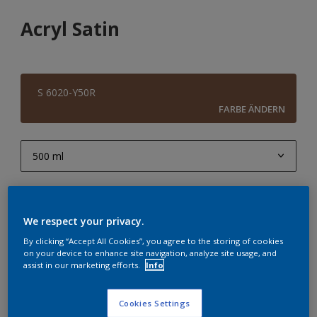
Acryl Satin
S 6020-Y50R
FARBE ÄNDERN
500 ml
500 ml
Menge
1 l
We respect your privacy.
2,5 l
By clicking “Accept All Cookies”, you agree to the storing of cookies
on your device to enhance site navigation, analyze site usage, and
10 l
assist in our marketing efforts.
Info
ZUR EINKAUFSLISTE HINZUFÜGEN
Cookies Settings