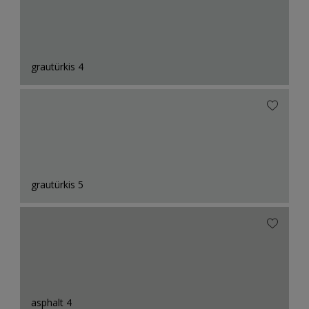
grautürkis 4
grautürkis 5
asphalt 4