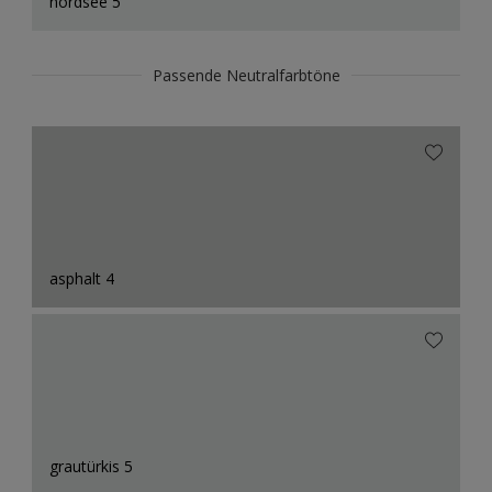
nordsee 5
Passende Neutralfarbtöne
asphalt 4
grautürkis 5