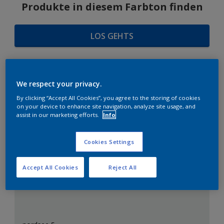
Produkte in diesem Farbton finden
LOS GEHTS
We respect your privacy.
FARBAUSWAHL
By clicking “Accept All Cookies”, you agree to the storing of cookies
on your device to enhance site navigation, analyze site usage, and
assist in our marketing efforts.
Info
Das perfekte Weiß
Cookies Settings
Accept All Cookies
Reject All