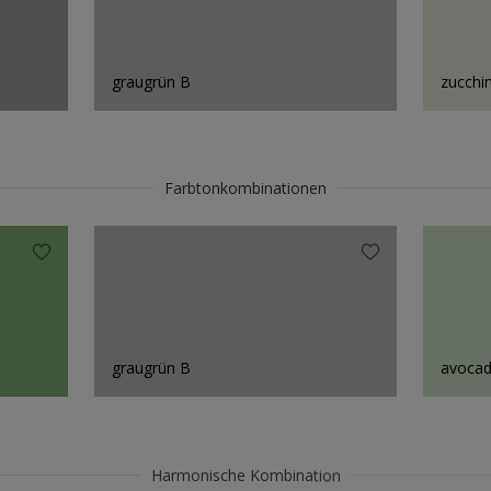
graugrün B
zucchin
Farbtonkombinationen
graugrün B
avoca
Harmonische Kombination