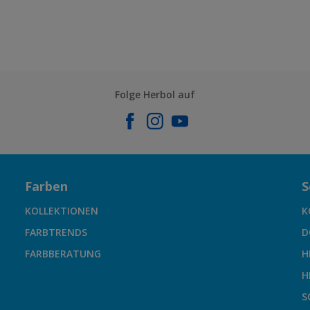
Folge Herbol auf
Farben
S
KOLLEKTIONEN
K
FARBTRENDS
D
FARBBERATUNG
H
H
S