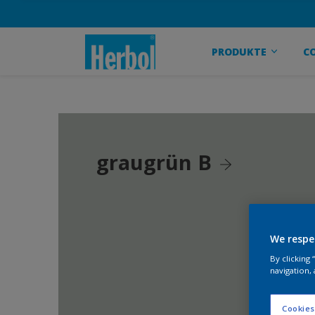
PRODUKTE
C
graugrün B
We respe
By clicking
navigation, 
Cookies