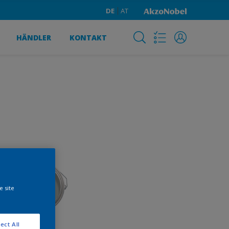
DE
AT
HÄNDLER
KONTAKT
e site
ect All