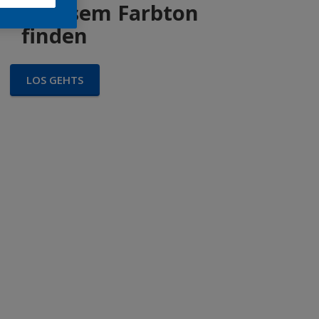
 in diesem Farbton
finden
LOS GEHTS