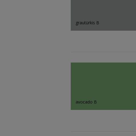
grautürkis B
avocado B